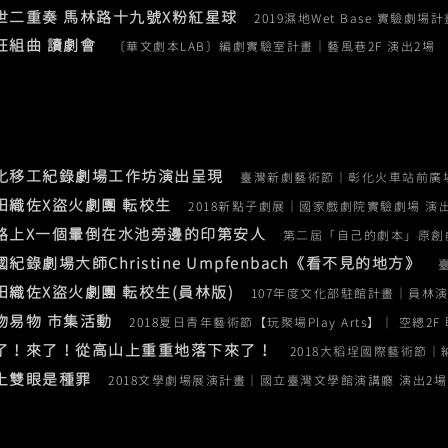
厭世二重奏 馬林路十九號X粉紅星球
2019濕地Wet Base 實驗劇場計
狂組曲 讀劇會
〔華文劇本LAB〕編劇實驗室計畫｜藝風巷2F 演出2場
彰化移工紀錄劇場工作坊演出呈現
臺灣新劇藝術節｜彰化火車站前廣場
平田織佐X盜火劇團 転校生
2018新點子劇展｜國家戲劇院實驗劇場 演
山路上X一個暈倒在水池旁邊的印第安人
第二屆「自己的劇本」原創戲
國紀錄劇場大師Christine Umpfenbach《看不見的地方》
平田織佐X盜火劇團
転校生(員林版)
107年度文化部駐館計畫｜員林演
以物易物 市集活動
2018夏日青年藝術節【玩聚場Play Arts】｜ 空總2
來了！來了！從高山上重重地落下來了！
2018大稻埕國際藝術節｜
閉上雙眼是種罪
2018文學劇場展演計畫｜國立臺灣文學館演講廳 演出2場