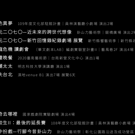
銀色異夢
109年度文化部駐館計畫｜員林演藝廳小劇場 演出2場
西元二〇七〇—近未來的跨世代想像
卦山力藝術祭｜銀橋廣場 演出2
西元二〇七〇—新竹回憶錄紀錄劇場 展覽
新竹縣響藝術季｜新竹縣政
寵寵危機 讀劇會
〔華文劇本LAB〕編劇實驗室計畫II｜藝風巷2F 演出4場
靈晚餐
2020臺南藝術節｜台南新營文化中心 演出1場
麗太太
明志科技大學演講廳 演出1場
失台北
濕地venue B1 演出7場 展覽6天
米奇去哪裡
國家戲劇院實驗劇場 演出4場
転校生II：最後的延長賽
108年度文化部駐館計畫｜員林演藝廳小劇場 
山中扮戲—行腳今昔卦山力
卦山力藝術祭｜彰化公園路沿途及成功營區 