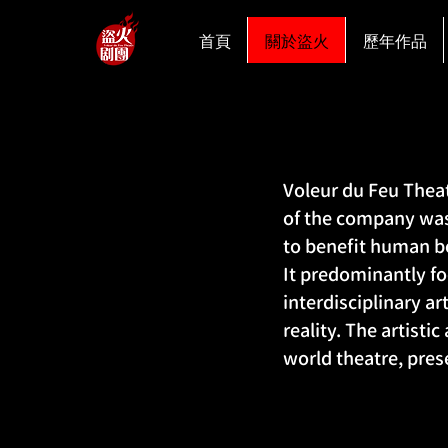
首頁
關於盜火
歷年作品
Voleur du Feu Theat
of the company was
to benefit human be
It predominantly fo
interdisciplinary ar
reality. The artist
world theatre, pres