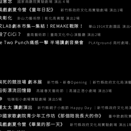
強迫意念
國家兩廳院實驗劇場 演出４場​
風戲劇夏令營《童年日記》
新竹縣政府文化局實驗劇場 演出1場
消失彰化
卦山力藝術祭｜彰化高賓閣 演出2場
華文LAB劇本市集—集結！REMAKE戰隊！
華山1914文創園區 演出
殺了CiCi？
臺南藝術節｜臺南文化中心演藝廳 演出2場
ne Two Punch痛感一擊 半場讀劇音樂會
PLAYground 南村劇
愛與死的競技場 劇本展
新竹縣˙新春Opening ｜新竹縣政府文化局演藝
哨船街漂流回憶錄
高雄春天藝術節 ｜高雄正港小劇場 演出3場
殺神
牯嶺街小劇場實驗劇場 演出5場
安麗太太 讀劇演出
新竹縣親子小戲節 Happy Day ｜新竹縣政府文化局
臺中國家歌劇院青少年工作坊《那個陪我長大的你》
臺中歌劇院實
風戲劇夏令營《畢業的那一天》
新竹縣政府文化局實驗劇場 演出1