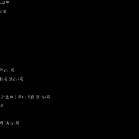
出2場
3場
演出1場
劇場 演出2場
室計畫Ⅲ｜華山拱廳 演出4場
場
月 演出1場