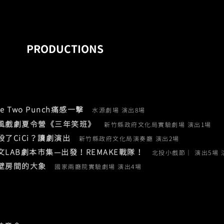
PRODUCTIONS
e Two Punch痛感一擊
水源劇場 演出8場​
風戲劇夏令營《三年笑班》
新竹縣政府文化局實驗劇場 演出1場
誰殺了CiCi？讀劇演出
新竹縣政府文化局演奏廳 演出2場
華文LAB劇本市集—出發！REMAKE戰隊！
北投小戲節｜ 演出5場 
隔壁房間的大象
國家兩廳院實驗劇場 演出4場