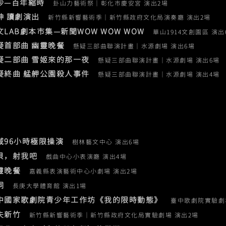
白沙—百年縮時
卦山力藝術祭｜彰化市慶安宮 演出2場
殺神 讀劇演出
新竹縣新響藝術季｜新竹縣政府文化局演奏廳 演出2場
華文LAB劇本市集—新聞WOW WOW WOW
華山1914文創園區 演出
疑首部曲 幽靈晚餐
懸疑三部曲聯演計畫｜水源劇場 演出6場
疑二部曲 雪姬來的那一夜
懸疑三部曲聯演計畫｜水源劇場 演出6場
疑終曲 艋舺公園殺人事件
懸疑三部曲聯演計畫｜水源劇場 演出4場
混域96小時極限操演
樹林藝文中心 演出6場​
寶貝，射我吧
戲曲中心小表演廳 演出4場
幽靈晚餐
嘉義縣表演藝術中心小劇場 演出2場
狗洞
長庚大學體育館 演出1場
臺中國家歌劇院青少年工作坊《我的限時動態》
臺中歌劇院實驗劇
消失新竹
新竹縣新響藝術季
｜
新竹縣政府文化局實驗劇場 演出2場