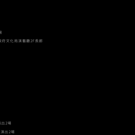
場
府文化局演藝廳2F長廊
演出2場
演出2場