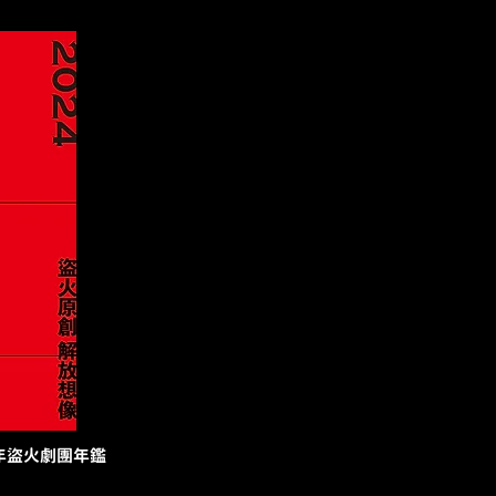
年盜火劇團年鑑