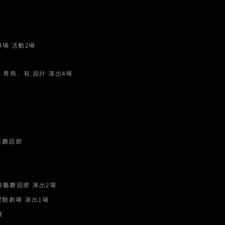
4場 活動2場
場．青鳥．有.設計 演出4場
廳迴廊​
演藝廳迴廊 演出2場
驗劇場 演出1場
場