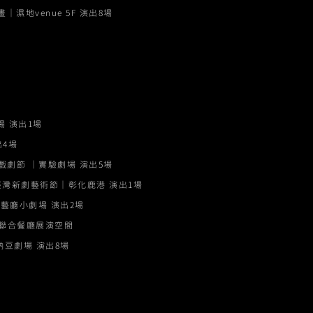
畫｜濕地venue 5F 演出8場
 演出1場
出4場
劇節 ｜實驗劇場 演出5場
臺灣新劇藝術節｜彰化鹿港 演出1場
藝廳小劇場 演出2場
F 聯合餐廳展演空間
納豆劇場 演出8場