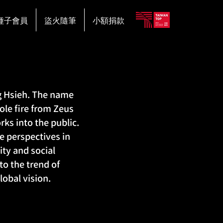
種子會員
盜火隨筆
小額捐款
ng Hsieh. The name
le fire from Zeus
ks into the public.
e perspectives in
ity and social
to the trend of
lobal vision.