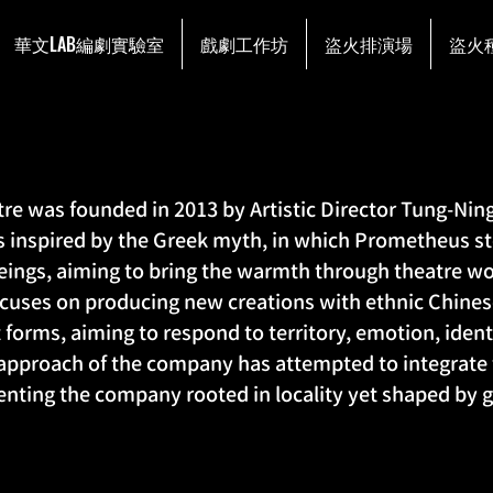
華文LAB編劇實驗室
戲劇工作坊
盜火排演場
盜火
re was founded in 2013 by Artistic Director Tung-Ni
 inspired by the Greek myth, in which Prometheus sto
ings, aiming to bring the warmth through theatre wor
cuses on producing new creations with ethnic Chines
t forms, aiming to respond to territory, emotion, ident
ic approach of the company has attempted to integrate 
enting the company rooted in locality yet shaped by g