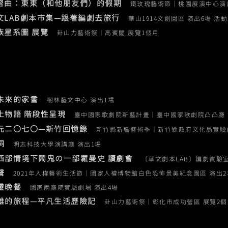
練習曲：東東（和他朋友們）的假期
鐵玫瑰藝術節｜桃園展演中心演
華文LAB劇本市集—跟著編劇去旅行
華山1914文創園區 演出6場 活動
族星系圖 展覽
卦山力藝術祭｜高賓閣 展覽1個月
給未來的家書
樹林藝文中心 演出1場​
廢土物語 階段性呈現
臺中國家歌劇院新藝計畫｜臺中國家歌劇院凸凸廳 
西元二〇七〇—新竹回憶錄
新竹縣新響藝術季
｜
新竹縣政府文化局實驗
狗洞
明志科技大學演講廳 演出1場
 在西部情境下鬧鬼の一部羅曼史 讀劇會
〔華文劇本LAB〕編劇實驗
聲
2021年人權藝術生活節｜國家人權博物館白色恐怖景美紀念園區 演出2
靈晚餐
國家兩廳院實驗劇場 演出4場
英雄的旅程—平凡生活歷險記
卦山力藝術祭｜彰化市成功營區 展覽2個