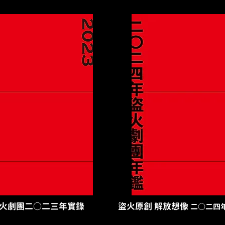
盜火劇團二○二三年實錄
盜火原創 解放想像
二○二四