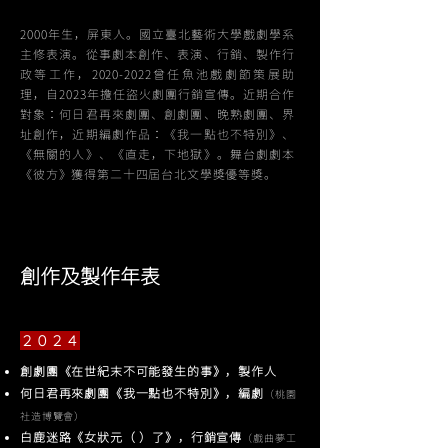
2000年生，屏東人。國立臺北藝術大學戲劇學系
主修表演。從事劇本創作、表演、行銷、製作行
政等工作，2020-2022曾任魚池戲劇節策展助
理，自2023年擔任盜火劇團行銷宣傳。近期合作
對象：何日君再來劇團、創劇團、晚熟劇團、界
址創作，近期編劇作品：《我一點也不特別》、
《無關的人》、《直走，下地獄》。舞台劇劇本
《彼方》獲得第二十四屆台北文學獎優等獎。
創作及製作年表
２０２４
創劇團《在世紀末不可能發生的事》，製作人
何日君再來劇團《我一點也不特別》
，
編劇​
（桃園
社造博覽會）
白鹿迷路《女狀元（ ）了》
，
行銷宣傳
（戲曲夢工