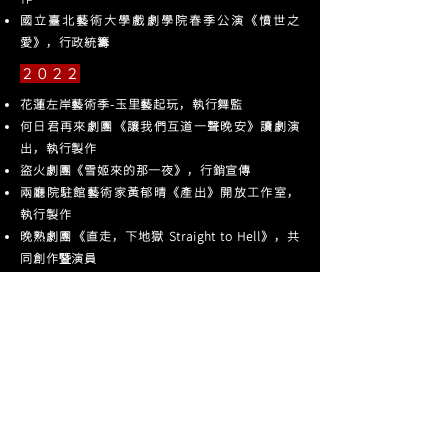
國立臺北藝術大學戲劇學院春季公演《憤世之
愛》，行政統籌
２０２２
花蓮左岸藝術季-玉里藝起玩
，
執行舞監
何日君再來劇團《讓我們互道一聲晚安》讀劇演
出
，
執行製作
盜火劇團《雪姬來的那一夜》
，
行銷宣傳
兩廳院駐館藝術家黃郁晴《產出》開放工作室
，
執行製作
晚熟劇團《直走，下地獄 Straight to Hell》
，
共
同創作暨演員
何日君再來劇團《夜宴桃園》
，
執行製作／行銷
宣傳
（米倉劇場藝術節 藝術綠洲創作計畫）
國立臺北藝術大學戲劇學院佰捌級畢業製作《文
明野蠻人》
，
行政統籌
國立臺北藝術大學佰七級畢業製作《關於一場葬
禮》
，
演員
何日君再來劇團《艾力克斯夢遊仙境》
，
執行製
作／導演助理