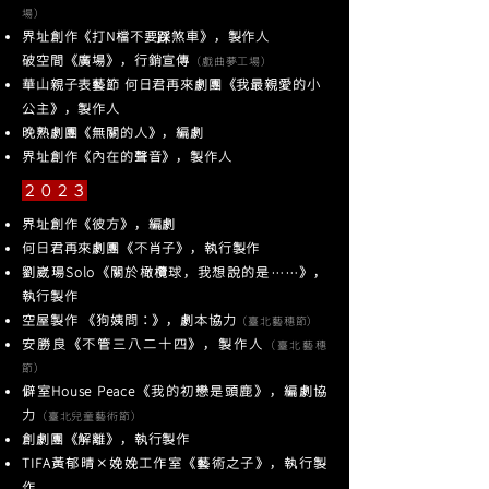
場）
界址創作《打N檔不要踩煞車》
，
製作人
破空間《廣場》
，
行銷宣傳
（戲曲夢工場）
華山親子表藝節 何日君再來劇團《我最親愛的小
公主》
，
製作人
晚熟劇團《無關的人》
，
編劇
界址創作《內在的聲音》
，
製作人
２０２３
界址創作《彼方》，編劇
何日君再來劇團《不肖子》，執行製作
劉崴瑒Solo《關於橄欖球，我想說的是⋯⋯》，
執行製作
空屋製作 《狗姨問：》，劇本協力
（臺北藝穗節）
安勝良《不管三八二十四》，製作人
（臺北藝穗
節）
僻室House Peace《我的初戀是頭鹿》，編劇協
力
（臺北兒童藝術節）
創劇團《解離》，執行製作
TIFA黃郁晴✕娩娩工作室《藝術之子》，執行製
作