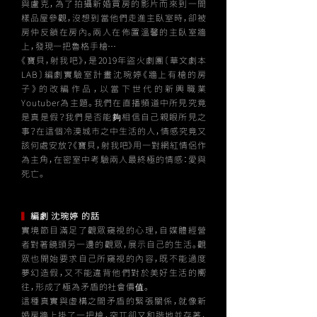
與盧克，為了拍攝新婚買房的影片而來到一間
樣品屋參觀，沒想到當他們走進主臥室時，卻被
房仲反鎖在房內。兩人在佈置溫馨的主臥室牆
上，發現一把魯格手槍…
​《寶貝，射我吧》，是2019年盜火劇團〔華文劇本
LAB〕編劇實驗室計畫沈琬婷《牆上有槍的房
子》的改編作品，以當下世代的新興職業
Youtuber為主題。我們在直播頻道中所見究竟
是真是假？我們是否能夠相信自己親眼所見之
事？在這個冷漠城市之中生活的人，情感究竟又
該何處安放？《寶貝，射我吧》用一對網紅情侶作
為主角，在密室中考驗兩人最終極的情感：愛與
死亡。
▍
編劇 沈琬婷 的話
實境節目滿足了觀眾窺視的心理，自媒體經營
者對著鏡頭另一邊的觀眾，展示自己的生活。觀
眾也開始要求自己所窺視的內容，既不能過度
夢幻造假，又不能違背他們對於美好生活的嚮
往，形成了極為矛盾的社會價值。
這種真實與虛構之間矛盾的緊張關係，就像新
婚房牆上掛了一把槍，突兀卻又和諧地並存著，