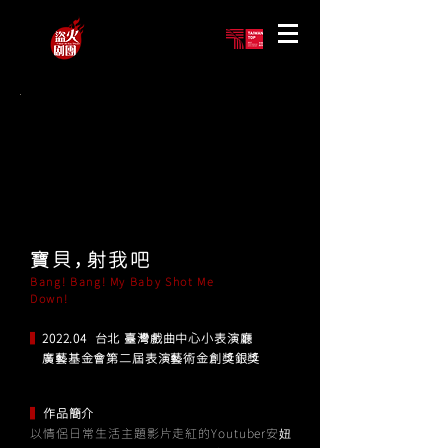
寶貝，射我吧
Bang! Bang! My Baby Shot Me
Down!
▍
2022.04 台北 臺灣戲曲中心小表演廳
廣藝基金會第二屆表演藝術金創獎銀獎
▍
作品簡介
以情侶日常生活主題影片走紅的Youtuber安妞