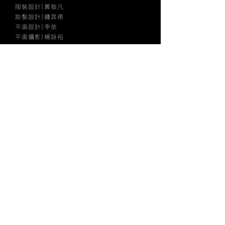
服裝設計｜黃致凡
妝髮設計｜鍾其甫
平面設計｜李依
平面攝影｜楊詠裕
舞台監督｜藍靖婷
舞台技術指導｜吳倫樑
舞台技術人員｜呂中、陳映辰、陳賢達、劉冠佑
燈光技術指導｜莊家丞
燈光技術人員｜何佩芹、陳崇文、劉柏漢
影像技術執行｜陳重佑
影像導播助理｜宋明珊
音響技術｜周宸佑
服裝助理｜彭靖筑
妝髮助理｜黎羿伶、李芊​
影像導演｜楊詠盛
影像攝影｜官彤彥
影像燈光｜張星培、曾鈺展、林余璠、廖家駒
字幕師｜魏崇仁​
主辦單位｜廣藝基金會
演出單位｜盜火劇團