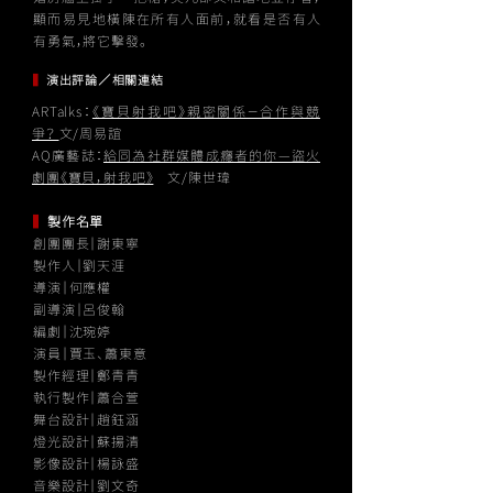
顯而易見地橫陳在所有人面前，就看是否有人
有勇氣，將它擊發。
▍
演出評論／相關連結
ARTalks：
《寶貝射我吧》親密關係－合作與競
爭？
文/周易誼
AQ廣藝誌：
給同為社群媒體成癮者的你—盜火
劇團《寶貝，射我吧》
文/陳世瑋
▍
製作名單
創團團長｜謝東寧
製作人｜劉天涯
導演｜何應權
副導演｜呂俊翰
編劇｜沈琬婷
演員｜賈玉、蕭東意
製作經理｜鄭青青
執行製作｜蕭合萱
舞台設計｜趙鈺涵
燈光設計｜蘇揚清
影像設計｜楊詠盛
音樂設計｜劉文奇